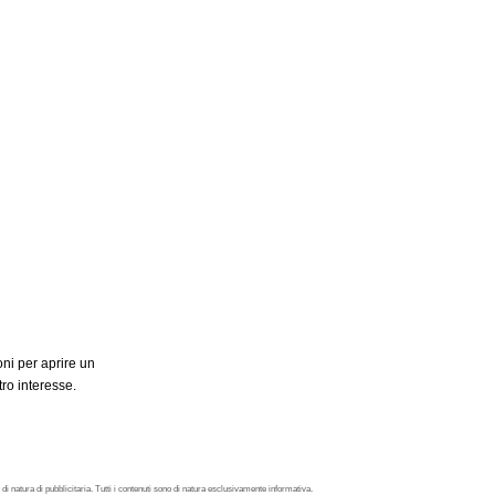
ni per aprire un
ro interesse.
 di natura di pubblicitaria. Tutti i contenuti sono di natura esclusivamente informativa.