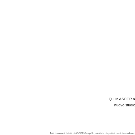
Qui in ASCOR off
nuovo studio 
Tutti i contenuti dei siti di ASCOR Group Srl, relativi a dispositivi medici o medico–di