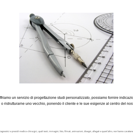
riamo un servizio di progettazione studi personalizzato, possiamo fornire indicazio
o ristrutturarne uno vecchio, ponendo il cliente e le sue esigenze al centro del nost
agnostici e presidi medico-chirurgici, quali testi, immagini, foto, filmati, animazioni, disegni, allegati e quant’altro, non hanno carattere