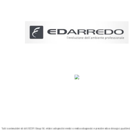
Tutti i contenuti dei siti di ASCOR Group Srl, relativi a dispositivi medici o medico–diagnostici e presidi medico-chirurgici, quali testi