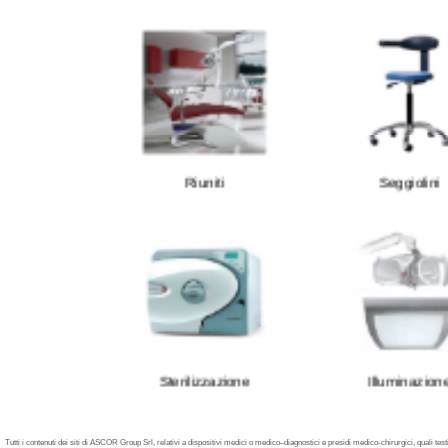
Riuniti
Seggiolini
Sterilizzazione
Illuminazion
Tutti i contenuti dei siti di ASCOR Group Srl, relativi a dispositivi medici o medico–diagnostici e presidi medico-chirurgici, quali testi