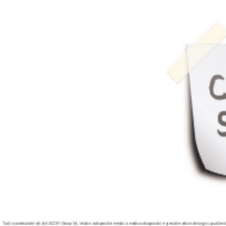
Tutti i contenuti dei siti di ASCOR Group Srl, relativi a dispositivi medici o medico–diagnostici e presidi medico-chirurgici, quali testi